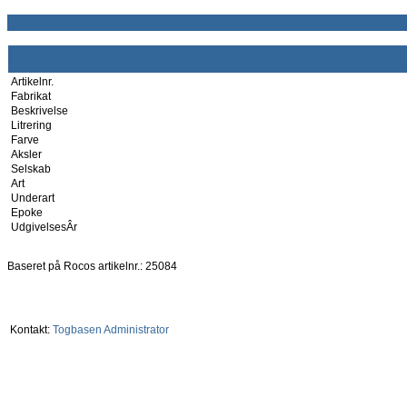
Artikelnr.
Fabrikat
Beskrivelse
Litrering
Farve
Aksler
Selskab
Art
Underart
Epoke
UdgivelsesÂr
Baseret på Rocos artikelnr.: 25084
Kontakt:
Togbasen Administrator