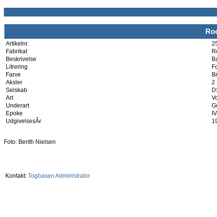
Roc
Artikelnr.
2
Fabrikat
R
Beskrivelse
B
Litrering
F
Farve
B
Aksler
2
Selskab
D
Art
V
Underart
G
Epoke
IV
UdgivelsesÂr
1
Foto: Berith Nielsen
Kontakt:
Togbasen Administrator