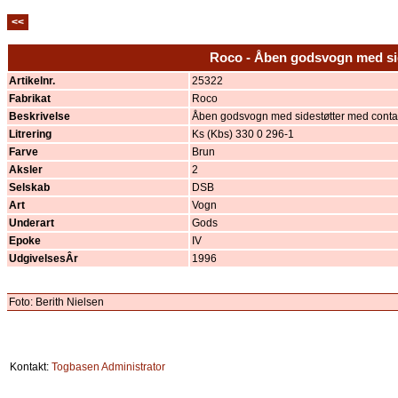
<<
Roco - Åben godsvogn med si
Artikelnr.
25322
Fabrikat
Roco
Beskrivelse
Åben godsvogn med sidestøtter med conta
Litrering
Ks (Kbs) 330 0 296-1
Farve
Brun
Aksler
2
Selskab
DSB
Art
Vogn
Underart
Gods
Epoke
IV
UdgivelsesÂr
1996
Foto: Berith Nielsen
Kontakt:
Togbasen Administrator