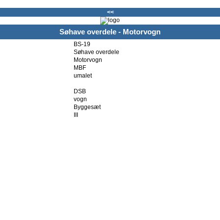
<<
Søhave overdele - Motorvogn
BS-19
Søhave overdele
Motorvogn
MBF
umalet
DSB
vogn
Byggesæt
III