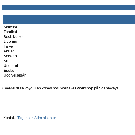
Artikelnr.
Fabrikat
Beskrivelse
Litrering
Farve
Aksler
Selskab
Art
Underart
Epoke
UdgivelsesÂr
Overdel til selvbyg. Kan købes hos Soehaves workshop på Shapeways
Kontakt:
Togbasen Administrator