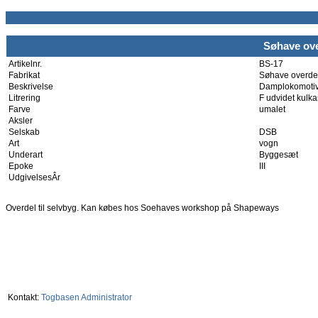
Søhave ove
Artikelnr.
BS-17
Fabrikat
Søhave overde
Beskrivelse
Damplokomoti
Litrering
F udvidet kulk
Farve
umalet
Aksler
Selskab
DSB
Art
vogn
Underart
Byggesæt
Epoke
III
UdgivelsesÂr
Overdel til selvbyg. Kan købes hos Soehaves workshop på Shapeways
Kontakt:
Togbasen Administrator