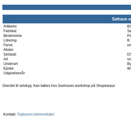
Søhave o
Artikelnr.
B
Fabrikat
Sø
Beskrivelse
P
Litrering
B
Farve
um
Aksler
Selskab
D
Art
v
Underart
B
Epoke
III
UdgivelsesÂr
Overdel til selvbyg. Kan købes hos Soehaves workshop på Shapeways
Kontakt:
Togbasen Administrator