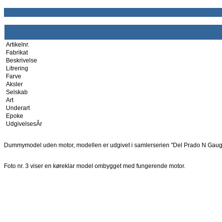
Artikelnr.
Fabrikat
Beskrivelse
Litrering
Farve
Aksler
Selskab
Art
Underart
Epoke
UdgivelsesÂr
Dummymodel uden motor, modellen er udgivet i samlerserien "Del Prado N Gauge 
Foto nr. 3 viser en køreklar model ombygget med fungerende motor.