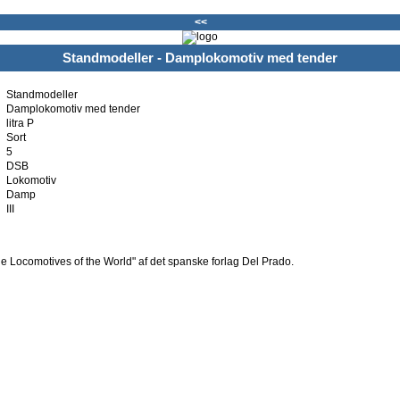
<<
Standmodeller - Damplokomotiv med tender
Standmodeller
Damplokomotiv med tender
litra P
Sort
5
DSB
Lokomotiv
Damp
III
Locomotives of the World" af det spanske forlag Del Prado.