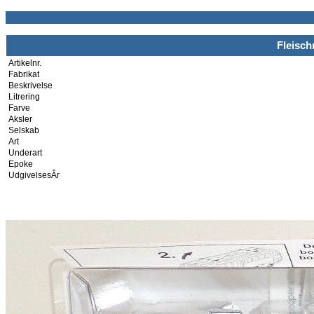
Fleisch
Artikelnr.
Fabrikat
Beskrivelse
Litrering
Farve
Aksler
Selskab
Art
Underart
Epoke
UdgivelsesÂr