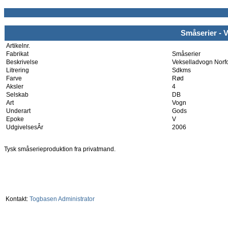
Småserier - 
Artikelnr.
Fabrikat
Småserier
Beskrivelse
Vekselladvogn Norf
Litrering
Sdkms
Farve
Rød
Aksler
4
Selskab
DB
Art
Vogn
Underart
Gods
Epoke
V
UdgivelsesÂr
2006
Tysk småserieproduktion fra privatmand.
Kontakt:
Togbasen Administrator