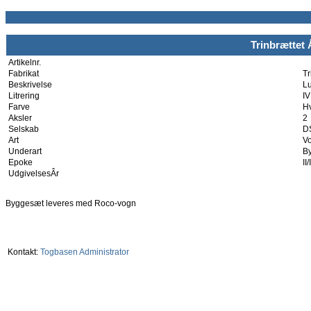
Trinbrættet
Artikelnr.
Fabrikat
Tr
Beskrivelse
L
Litrering
I
Farve
H
Aksler
2
Selskab
D
Art
V
Underart
B
Epoke
II/I
UdgivelsesÂr
Byggesæt leveres med Roco-vogn
Kontakt:
Togbasen Administrator