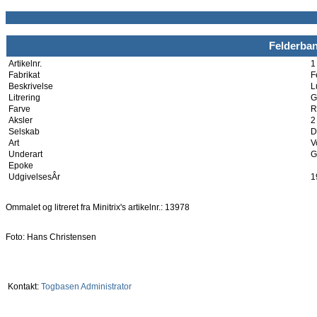
Felderba
Artikelnr.
1
Fabrikat
F
Beskrivelse
L
Litrering
G
Farve
R
Aksler
2
Selskab
D
Art
V
Underart
G
Epoke
UdgivelsesÂr
1
Ommalet og litreret fra Minitrix's artikelnr.: 13978
Foto: Hans Christensen
Kontakt:
Togbasen Administrator