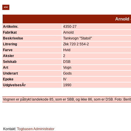
<<
Arnold 
Artikelnr.
4350-27
Fabrikat
Arnold
Beskrivelse
Tankvogn "Statoil"
Litrering
Zkk 720 2 554-2
Farve
Hvid
Aksler
2
Selskab
DSB
Art
Vogn
Underart
Gods
Epoke
IV
UdgivelsesÂr
1990
Vognen er påtrykt landekode 85, som er SBB, og ikke 86, som er DSB. Foto: Beri
Kontakt:
Togbasen Administrator