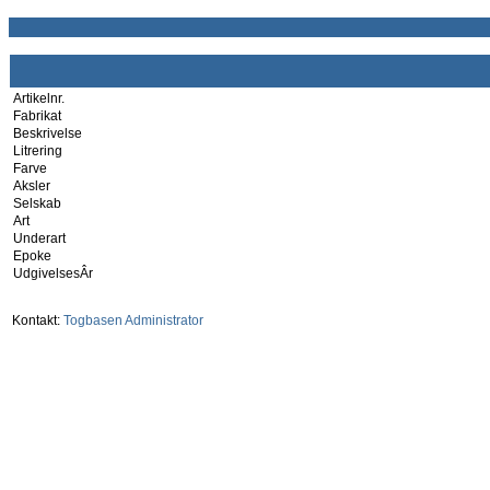
Artikelnr.
Fabrikat
Beskrivelse
Litrering
Farve
Aksler
Selskab
Art
Underart
Epoke
UdgivelsesÂr
Kontakt:
Togbasen Administrator