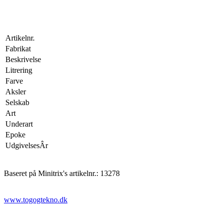
Artikelnr.
Fabrikat
Beskrivelse
Litrering
Farve
Aksler
Selskab
Art
Underart
Epoke
UdgivelsesÂr
Baseret på Minitrix's artikelnr.: 13278
www.togogtekno.dk