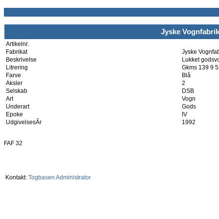
Jyske Vognfabri
Artikelnr.
Fabrikat
Jyske Vognfab
Beskrivelse
Lukket godsv
Litrering
Gkms 139 9 5
Farve
Blå
Aksler
2
Selskab
DSB
Art
Vogn
Underart
Gods
Epoke
IV
UdgivelsesÂr
1992
FAF 32
Kontakt:
Togbasen Administrator